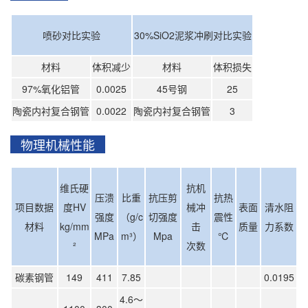
喷砂对比实验
30%SiO2泥浆冲刷对比实验
材料
体积减少
材料
体积损失
97%氧化铝管
0.0025
45号钢
25
陶瓷内衬复合钢管
0.0022
陶瓷内衬复合钢管
3
物理机械性能
维氏硬
抗机
压溃
比重
抗压剪
抗热
项目数据
度HV
械冲
表面
清水阻
强度
（g/c
切强度
震性
材料
kg/mm
击
质量
力系数
MPa
m³）
Mpa
℃
²
次数
碳素钢管
149
411
7.85
0.0195
4.6～