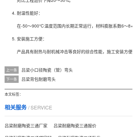
对比工程造价下降20～30%。
耐温性能好：
在-50～900℃温度范围内长期正常运行，材料膨胀系数6～8×10
安装施工方便：
产品具有耐热与耐机械冲击等良好的综合性能，施工安装方便，
吕梁小口径陶瓷（管）弯头
上一条
吕梁背包耐磨弯头
下一条
本文标签：
相关服务
/ SERVICE
吕梁耐磨陶瓷三通厂家
吕梁耐磨陶瓷三通报价