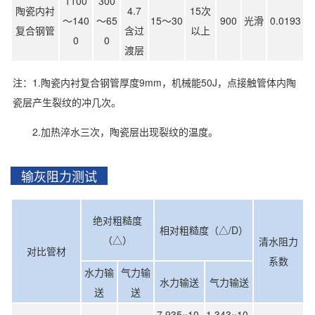
1100
300
陶瓷内衬
4.7
15次
～140
～65
15～30
900
光滑
0.0193
复合钢管
含过
以上
0
0
渡层
注：1.陶瓷内衬复合钢管厚度9mm，机械能50J，点接触管体内陶
瓷层产生裂纹的冲几次。
2.加热淬水三次，陶瓷层出现裂纹的温度。
输灰阻力测试
绝对粗糙度
相对粗糙度（△/D）
（△）
清水阻力
对比管材
系数
水力输
气力输
水力输送
气力输送
送
送
7.935×10-
1.343×10-