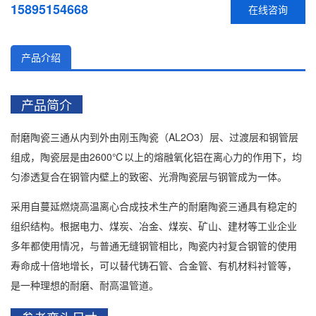
15895154668
在线咨询
产品介绍
产品简介
耐磨陶瓷三通从内到外由刚玉陶瓷（AL2O3）层、过渡层和钢管层
组成，陶瓷层是由2600℃以上的熔融氧化铝在离心力的作用下，均
匀渗透复合在钢管内壁上的致密、光滑陶瓷层与钢管成为一体。
采用自蔓延燃烧高温离心合成技术生产的耐磨陶瓷三通具有稳定的
组织结构。根据电力、煤炭、冶金、煤炭、矿山、建材等工业企业
多年都使用情况，与普通无缝钢管相比，陶瓷内衬复合钢管的使用
寿命成十倍地增长，可以替代铸石管、合金管、有机材料衬管等，
是一种理想的耐磨、耐高温管道。