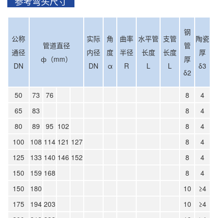
参考弯头尺寸
钢
公称
实际
角
曲率
水平管
支管
陶瓷
管道直径
管
通径
内径
度
半径
长度
长度
厚
ф（mm）
厚
DN
DN
α
R
L
L
δ3
δ2
50
73
76
8
4
65
83
8
4
80
89
95
102
8
4
100
108
114
121
127
8
4
125
133
140
146
152
8
4
150
159
168
8
4
150
180
10
≥4
175
194
203
10
≥4