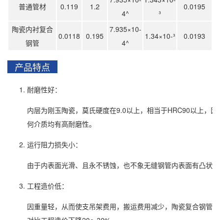
普通管材
0.119
1.2
0.0195
4^
³
陶瓷内衬复合
7.935×10-
0.0118
0.195
1.34×10-³
0.0193
钢管
4^
产品特点
耐磨性好：
内层为刚玉陶瓷，莫氏硬度在9.0以上，相当于HRC90以上，
何介质均有高耐磨性。
运行阻力损失小：
由于内表面光滑、且永不锈蚀，也不象无缝钢管内表面有凸状螺
工程造价低：
因重量轻，从而使支吊架费用，搬运费用减少，陶瓷复合钢管的