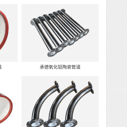
道
承德氧化铝陶瓷管道