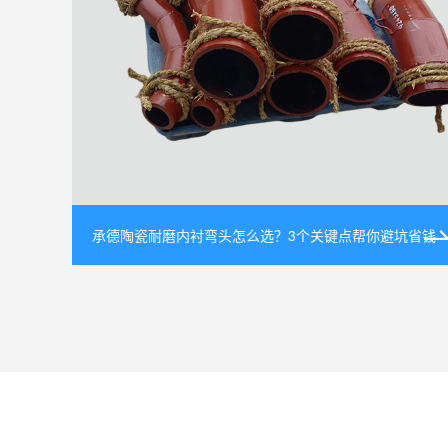
承德陶瓷耐磨内衬弯头怎么选？3个关键点帮你避坑省钱