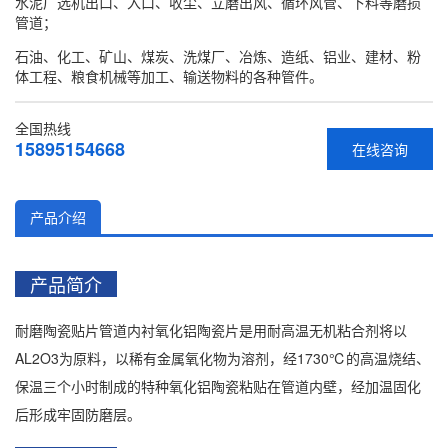
水泥厂选机出口、入口、收尘、立磨出风、循环风管、下料等磨损
管道；
石油、化工、矿山、煤炭、洗煤厂、冶炼、造纸、铝业、建材、粉
体工程、粮食机械等加工、输送物料的各种管件。
全国热线
15895154668
在线咨询
产品介绍
产品简介
耐磨陶瓷贴片管道内衬氧化铝陶瓷片是用耐高温无机粘合剂将以
AL2O3为原料，以稀有金属氧化物为溶剂，经1730℃的高温烧结、
保温三个小时制成的特种氧化铝陶瓷粘贴在管道内壁，经加温固化
后形成牢固防磨层。