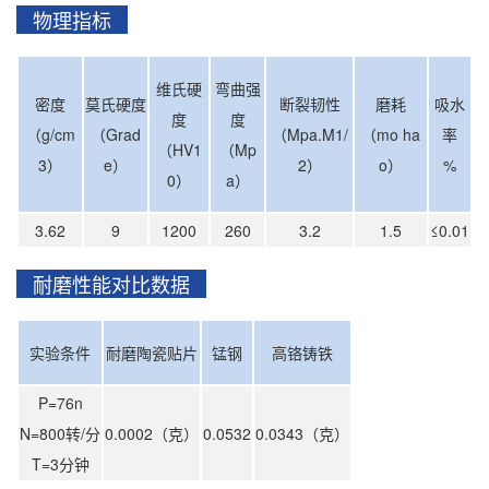
物理指标
维氏硬
弯曲强
密度
莫氏硬度
断裂韧性
磨耗
吸水
度
度
（g/cm
（Grad
（Mpa.M1/
（mo ha
率
（HV1
（Mp
3）
e）
2）
o）
%
0）
a）
3.62
9
1200
260
3.2
1.5
≤0.01
耐磨性能对比数据
实验条件
耐磨陶瓷贴片
锰钢
高铬铸铁
P=76n
N=800转/分
0.0002（克）
0.0532
0.0343（克）
T=3分钟