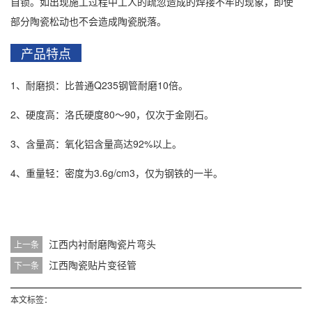
自锁。如出现施工过程中工人的疏忽造成的焊接不牢的现象，即使
部分陶瓷松动也不会造成陶瓷脱落。
产品特点
1、耐磨损：比普通Q235钢管耐磨10倍。
2、硬度高：洛氏硬度80～90，仅次于金刚石。
3、含量高：氧化铝含量高达92%以上。
4、重量轻：密度为3.6g/cm3，仅为钢铁的一半。
江西内衬耐磨陶瓷片弯头
上一条
江西陶瓷贴片变径管
下一条
本文标签：