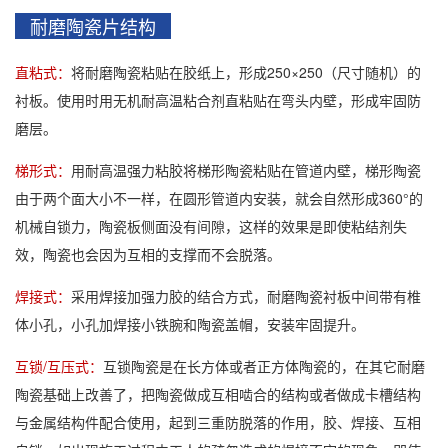
耐磨陶瓷片结构
直粘式：
将耐磨陶瓷粘贴在胶纸上，形成250×250（尺寸随机）的
衬板。使用时用无机耐高温粘合剂直粘贴在弯头内壁，形成牢固防
磨层。
梯形式：
用耐高温强力粘胶将梯形陶瓷粘贴在管道内壁，梯形陶瓷
由于两个面大小不一样，在圆形管道内安装，就会自然形成360°的
机械自锁力，陶瓷板侧面没有间隙，这样的效果是即使粘结剂失
效，陶瓷也会因为互相的支撑而不会脱落。
焊接式：
采用焊接加强力胶的结合方式，耐磨陶瓷衬板中间带有椎
体小孔，小孔加焊接小铁腕和陶瓷盖帽，安装牢固提升。
互锁/互压式：
互锁陶瓷是在长方体或者正方体陶瓷的，在其它耐磨
陶瓷基础上改善了，把陶瓷做成互相啮合的结构或者做成卡槽结构
与金属结构件配合使用，起到三重防脱落的作用，胶、焊接、互相