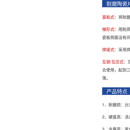
耐磨陶瓷
直粘式：
将耐磨
梯形式：
用耐
瓷板侧面没有
焊接式：
采用
互锁/互压式：
合使用，起到
落。
产品特
1、耐磨损：比
2、硬度高：洛
3、含量高：氧