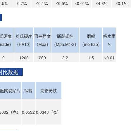
1.5%
0.7%
≤0.1%
≤0.5%
≤0.01%
≤4.8%
≤0.1%
标
氏硬度
维氏硬度
弯曲强度
断裂韧性
磨耗
吸水率
rade）
（HV10）
（Mpa）
（Mpa.M1/2）
（mo hao）
%
9
1200
260
3.2
1.5
≤0.01
对比数据
磨陶瓷贴片
锰钢
高铬铸铁
.0002（克）
0.0532
0.0343（克）