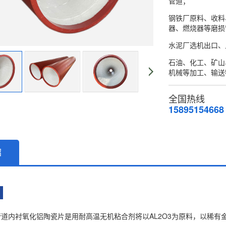
管道；
钢铁厂原料、收料
器、燃烧器等磨损
水泥厂选机出口、
石油、化工、矿山
机械等加工、输送
全国热线
15895154668
绍
介
道内衬氧化铝陶瓷片是用耐高温无机粘合剂将以AL2O3为原料，以稀有