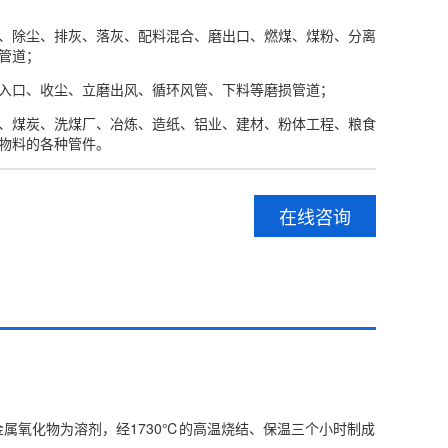
、除尘、排灰、落灰、配料混合、磨出口、燃煤、煤粉、分离
管道；
入口、收尘、立磨出风、循环风管、下料等磨损管道；
、煤炭、洗煤厂、冶炼、造纸、铝业、建材、粉体工程、粮食
物料的各种管件。
在线咨询
金属氧化物为溶剂，经1730℃的高温烧结、保温三个小时制成