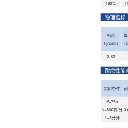
≥92%
≤
物理指
密度
莫
（g/cm3）
（G
3.62
耐磨性能
实验条件
耐
P=76n
N=800转/分
0
T=3分钟