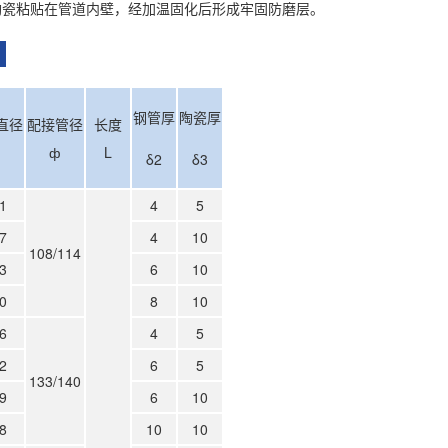
陶瓷粘贴在管道内壁，经加温固化后形成牢固防磨层。
寸
钢管厚
陶瓷厚
直径
配接管径
长度
ф
ф
L
δ2
δ3
1
4
5
7
4
10
108/114
3
6
10
0
8
10
6
4
5
2
6
5
133/140
9
6
10
8
10
10