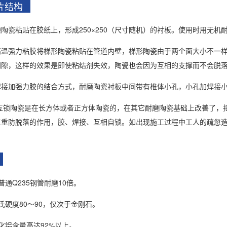
片结构
陶瓷粘贴在胶纸上，形成250×250（尺寸随机）的衬板。使用时用无
高温强力粘胶将梯形陶瓷粘贴在管道内壁，梯形陶瓷由于两个面大小不一样
间隙，这样的效果是即使粘结剂失效，陶瓷也会因为互相的支撑而不会脱
焊接加强力胶的结合方式，耐磨陶瓷衬板中间带有椎体小孔，小孔加焊接
互锁陶瓷是在长方体或者正方体陶瓷的，在其它耐磨陶瓷基础上改善了，
三重防脱落的作用，胶、焊接、互相自锁。如出现施工过程中工人的疏忽
点
普通Q235钢管耐磨10倍。
氏硬度80～90，仅次于金刚石。
化铝含量高达92%以上。