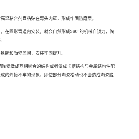
机耐高温粘合剂直粘贴在弯头内壁，形成牢固防磨层。
，在圆形管道内安装，就会自然形成360°的机械自锁力，陶
落。
小铁腕和陶瓷盖帽，安装牢固提升。
把陶瓷做成互相啮合的结构或者做成卡槽结构与金属结构件配
造成的焊接不牢的现象，即使部分陶瓷松动也不会造成陶瓷脱