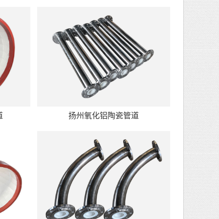
道
扬州氧化铝陶瓷管道